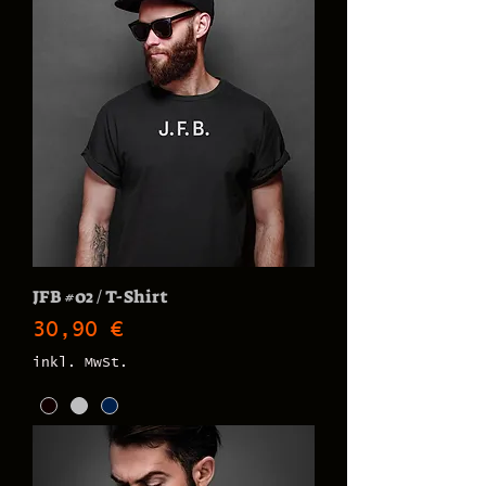
JFB #02 / T-Shirt
Preis
30,90 €
inkl. MwSt.