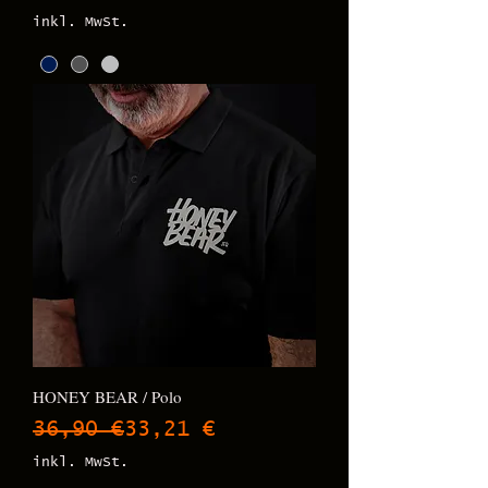
inkl. MwSt.
HONEY BEAR / Polo
Standardpreis
Sale-Preis
36,90 €
33,21 €
inkl. MwSt.