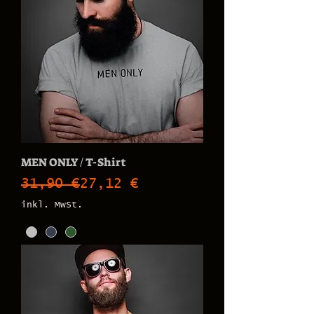
MEN ONLY / T-Shirt
Standardpreis
Sale-Preis
31,90 €
27,12 €
inkl. MwSt.