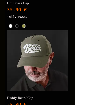
Hot Bear / Cap
Preis
35,90 €
inkl. MwSt.
Daddy Bear / Cap
Preis
35,90 €