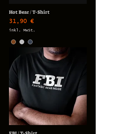
Hot Bear / T-Shirt
Preis
31,90 €
inkl. MwSt.
FBI / T-Shirt