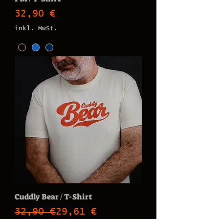
Preis
32,90 €
inkl. MwSt.
Cuddly Bear / T-Shirt
Standardpreis
Sale-Preis
32,90 €
29,61 €