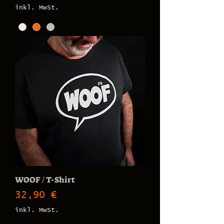
inkl. MwSt.
WOOF / T-Shirt
Preis
32,90 €
inkl. MwSt.