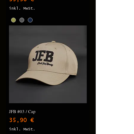
inkl. MwSt.
JFB #03 / Cap
Preis
35,90 €
inkl. MwSt.