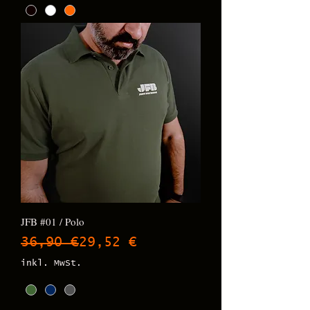
JFB #01 / Polo
Standardpreis
Sale-Preis
36,90 €
29,52 €
inkl. MwSt.