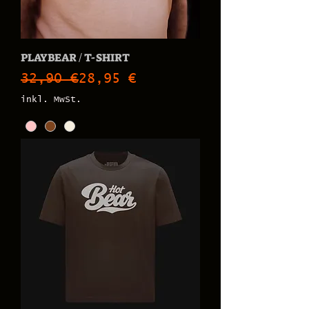
PLAYBEAR / T-SHIRT
Standardpreis
Sale-Preis
32,90 €
28,95 €
inkl. MwSt.