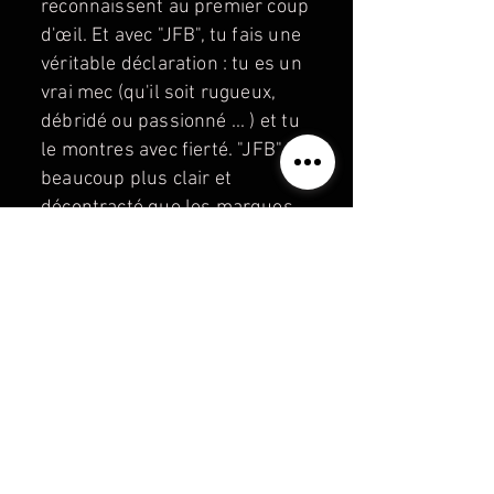
reconnaissent au premier coup
d'œil. Et avec "JFB", tu fais une
véritable déclaration : tu es un
vrai mec (qu'il soit rugueux,
débridé ou passionné ... ) et tu
le montres avec fierté. "JFB" est
beaucoup plus clair et
décontracté que les marques
habituelles. "JUST FOR BEARS"
— une "marque d'ours" forte
avec le message suivant : là où
il y a "JFB", il y a un vrai ours
dedans!
Informations sur le paiement,
l'expédition et le retour:
PAIEMENT
& EXPÉDITION