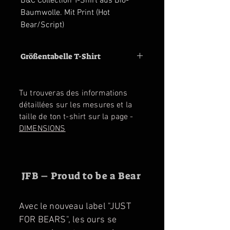
B&C Collection T-Shirt aus Bio-
Baumwolle. Mit Print (Hot
Bear/Script)
Größentabelle T-Shirt
Size
M
L
XL
2XL
3XL
Tu trouveras des informations
Shoulder
47
50
53
56
59
détaillées sur les mesures et la
cm
cm
cm
cm
cm
taille de ton t-shirt sur la page -
DIMENSIONS
Chest
53
56
59
62
65
cm
cm
cm
cm
cm
JFB – Proud to be a Bear
Avec le nouveau label "JUST
FOR BEARS", les ours se