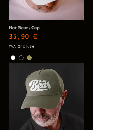
Hot Bear / Cap
Prix
35,90 €
TVA Incluse