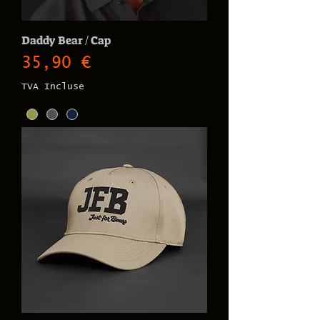
Daddy Bear / Cap
Prix
35,90 €
TVA Incluse