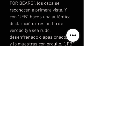
FOR BEARS", los osos se
reconocen a primera vista. Y
con "JFB" haces una auténtica
declaración: eres un tío de
verdad (ya sea rudo,
desenfrenado o apasionado... )
y lo muestras con orgullo. "JFB"
es mucho más claro y
desenfadado que las marcas
habituales. "JUST FOR BEARS"
— una "marca oso" fuerte con
el mensaje: donde pone "JFB",
¡hay un oso de verdad dentro!
Información sobre pagos, envíos y
devoluciones:
PAGOS Y ENVÍOS