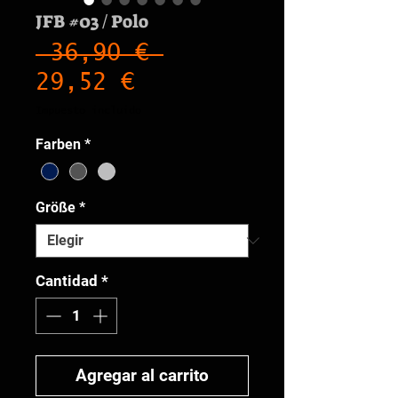
JFB #03 / Polo
Precio
 36,90 € 
Precio
29,52 €
de
Impuesto incluido
oferta
Farben
*
Größe
*
Cantidad
*
Agregar al carrito