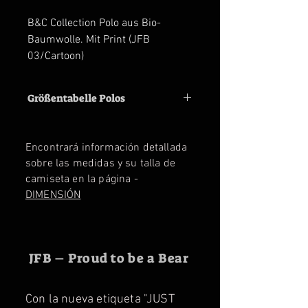
B&C Collection Polo aus Bio-
Baumwolle. Mit Print (JFB
03/Cartoon)
Größentabelle Polos
Size
M
L
XL
2XL
3XL
Encontrará información detallada
Shoulder
47
50
53
56
59
sobre las medidas y su talla de
cm
cm
cm
cm
cm
camiseta en la página -
DIMENSIÓN
Chest
56
59
62
65
68
cm
cm
cm
cm
cm
JFB – Proud to be a Bear
Con la nueva etiqueta "JUST