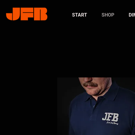
START
SHOP
DI