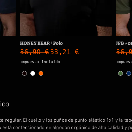
HONEY BEAR / Polo
JFB #01
ferta
Precio
Precio de oferta
Pre
36,90 €
33,21 €
36,
Impuesto incluido
Impues
ico
te regular. El cuello y los puños de punto elástico 1x1 y la t
o está confeccionado en algodón orgánico de alta calidad y 