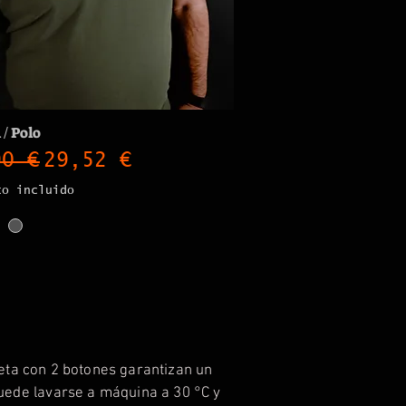
 / Polo
cio
Precio de oferta
90 €
29,52 €
to incluido
apeta con 2 botones garantizan un
puede lavarse a máquina a 30 °C y